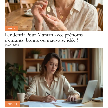
FOYER
Pendentif Pour Maman avec prénoms
d’enfants, bonne ou mauvaise idée ?
5 août 2026
ENFANT