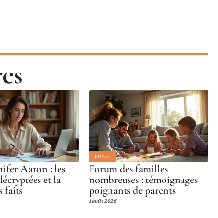
res
FOYER
nifer Aaron : les
Forum des familles
écryptées et la
nombreuses : témoignages
s faits
poignants de parents
1 août 2026