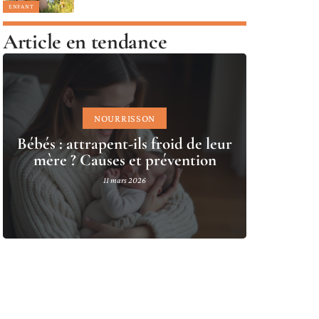
ENFANT
Article en tendance
NOURRISSON
Bébés : attrapent-ils froid de leur
mère ? Causes et prévention
11 mars 2026