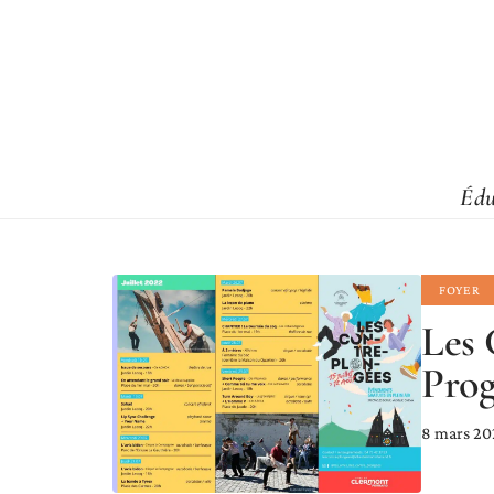
Édu
FOYER
Les 
Prog
8 mars 20