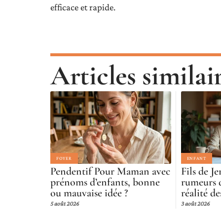
efficace et rapide.
Articles similai
FOYER
ENFANT
Pendentif Pour Maman avec
Fils de Je
prénoms d’enfants, bonne
rumeurs d
ou mauvaise idée ?
réalité de
5 août 2026
3 août 2026