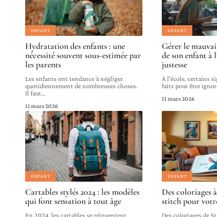
ENFANT
ENFANT
Hydratation des enfants : une
Gérer le mauva
nécessité souvent sous-estimée par
de son enfant à l
les parents
justesse
Les enfants ont tendance à négliger
À l'école, certains 
quotidiennement de nombreuses choses.
faits pour être ignor
Il faut
…
11 mars 2026
11 mars 2026
ENFANT
ENFANT
Cartables stylés 2024 : les modèles
Des coloriages 
qui font sensation à tout âge
stitch pour votr
En 2024, les cartables se réinventent
Des coloriages de S