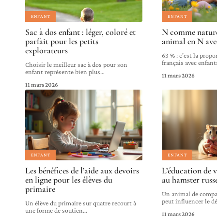
ENFANT
ENFANT
Sac à dos enfant : léger, coloré et
N comme nature 
parfait pour les petits
animal en N ave
explorateurs
63 % : c'est la propo
français avec enfant
Choisir le meilleur sac à dos pour son
enfant représente bien plus
…
11 mars 2026
11 mars 2026
ENFANT
ENFANT
Les bénéfices de l’aide aux devoirs
L’éducation de v
en ligne pour les élèves du
au hamster russ
primaire
Un animal de compag
peut influencer le 
Un élève du primaire sur quatre recourt à
une forme de soutien
…
11 mars 2026