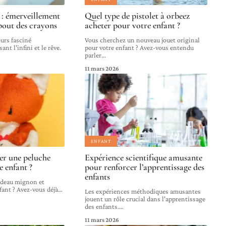
 : émerveillement
Quel type de pistolet à orbeez
 bout des crayons
acheter pour votre enfant ?
ours fasciné
Vous cherchez un nouveau jouet original
nt l'infini et le rêve.
pour votre enfant ? Avez-vous entendu
parler
…
11 mars 2026
ENFANT
r une peluche
Expérience scientifique amusante
 enfant ?
pour renforcer l’apprentissage des
enfants
adeau mignon et
fant ? Avez-vous déjà
…
Les expériences méthodiques amusantes
jouent un rôle crucial dans l'apprentissage
des enfants.
…
11 mars 2026