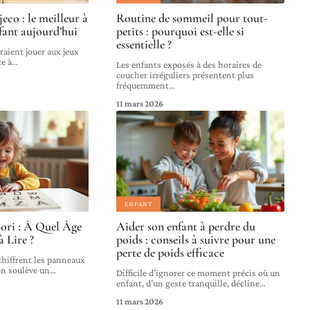
jeco : le meilleur à
Routine de sommeil pour tout-
nfant aujourd’hui
petits : pourquoi est-elle si
essentielle ?
raient jouer aux jeux
ce à
…
Les enfants exposés à des horaires de
coucher irréguliers présentent plus
fréquemment
…
11 mars 2026
ENFANT
ori : À Quel Âge
Aider son enfant à perdre du
 Lire ?
poids : conseils à suivre pour une
perte de poids efficace
chiffrent les panneaux
on soulève un
…
Difficile d’ignorer ce moment précis où un
enfant, d’un geste tranquille, décline
…
11 mars 2026