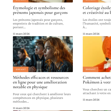
Étymologie et symbolisme des
Coloriage étoile
prénoms japonais pour garçons
et créativité au
Les prénoms japonais pour garçons,
Les étoiles ont touj
empreints de tradition et de culture,
l'humanité, symbolisa
portent
…
À
…
11 mars 2026
11 mars 2026
ENFANT
ENFANT
Méthodes efficaces et ressources
Comment achete
en ligne pour une amélioration
Pokémon à votre
notable en physique
Vous cherchez un c
attachant à votre en
Pour ceux qui cherchent à améliorer leurs
compétences en physique, plusieurs
11 mars 2026
méthodes
…
11 mars 2026