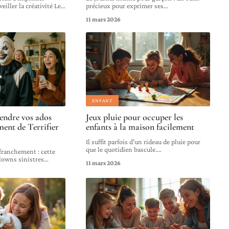
iller la créativité Le
…
précieux pour exprimer ses
…
11 mars 2026
ENFANT
ndre vos ados
Jeux pluie pour occuper les
ment de Terrifier
enfants à la maison facilement
Il suffit parfois d'un rideau de pluie pour
que le quotidien bascule.
…
 franchement : cette
clowns sinistres
…
11 mars 2026