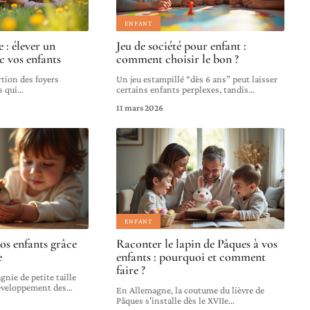
ENFANT
: élever un
Jeu de société pour enfant :
c vos enfants
comment choisir le bon ?
rtion des foyers
Un jeu estampillé “dès 6 ans” peut laisser
s qui
…
certains enfants perplexes, tandis
…
11 mars 2026
ENFANT
os enfants grâce
Raconter le lapin de Pâques à vos
e
enfants : pourquoi et comment
faire ?
nie de petite taille
développement des
…
En Allemagne, la coutume du lièvre de
Pâques s'installe dès le XVIIe
…