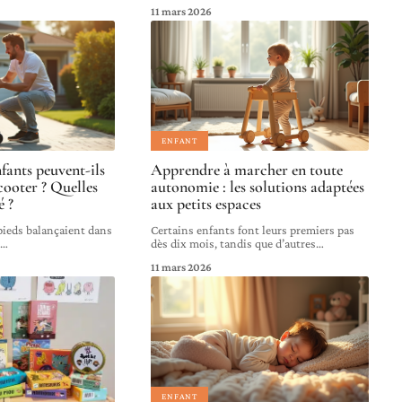
11 mars 2026
ENFANT
nfants peuvent-ils
Apprendre à marcher en toute
cooter ? Quelles
autonomie : les solutions adaptées
é ?
aux petits espaces
 pieds balançaient dans
Certains enfants font leurs premiers pas
s
…
dès dix mois, tandis que d’autres
…
11 mars 2026
ENFANT