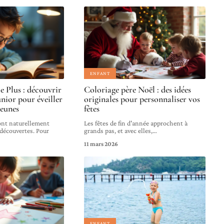
ENFANT
e Plus : découvrir
Coloriage père Noël : des idées
nior pour éveiller
originales pour personnaliser vos
jeunes
fêtes
sont naturellement
Les fêtes de fin d'année approchent à
 découvertes. Pour
grands pas, et avec elles,
…
11 mars 2026
ENFANT