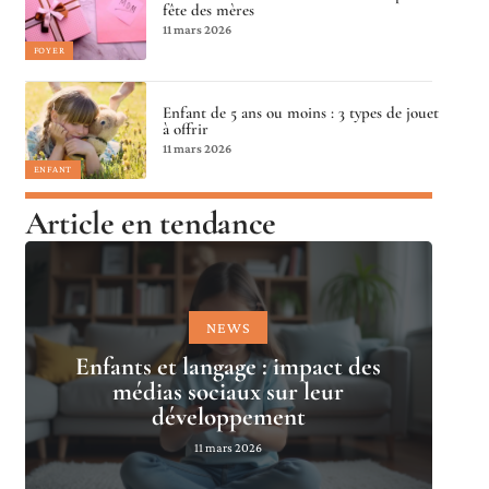
fête des mères
11 mars 2026
FOYER
Enfant de 5 ans ou moins : 3 types de jouet
à offrir
11 mars 2026
ENFANT
Article en tendance
NEWS
Enfants et langage : impact des
médias sociaux sur leur
développement
11 mars 2026