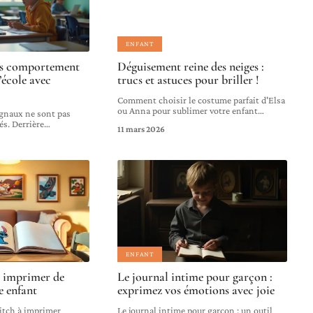
ENFANT
is comportement
Déguisement reine des neiges :
’école avec
trucs et astuces pour briller !
Comment choisir le costume parfait d'Elsa
ou Anna pour sublimer votre enfant
…
signaux ne sont pas
és. Derrière
…
11 mars 2026
ENFANT
à imprimer de
Le journal intime pour garçon :
e enfant
exprimez vos émotions avec joie
titch à imprimer
Le journal intime pour garçon : un outil