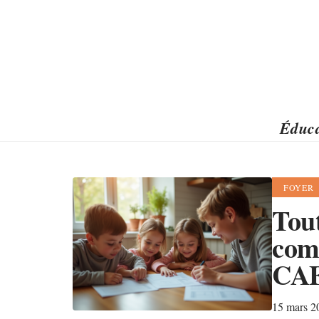
Éduca
FOYER
Tout
comp
CA
15 mars 2