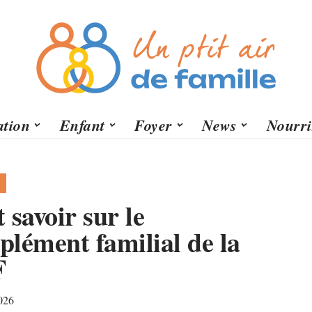
tion
Enfant
Foyer
News
Nourri
 savoir sur le
lément familial de la
F
026