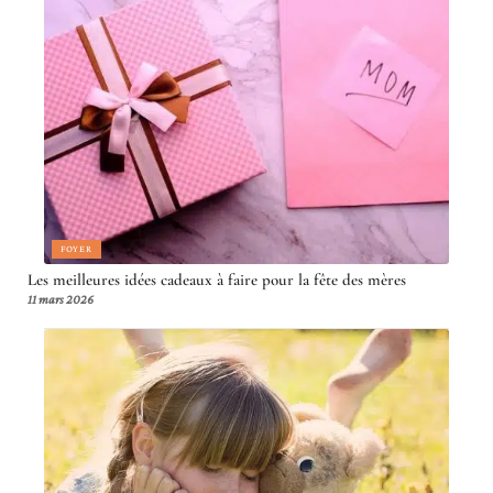
FOYER
Les meilleures idées cadeaux à faire pour la fête des mères
11 mars 2026