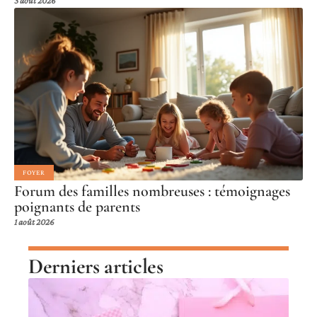
3 août 2026
FOYER
Forum des familles nombreuses : témoignages
poignants de parents
1 août 2026
Derniers articles