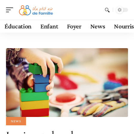
Éducation
Enfant
Foyer
News
Nourri
NEWS