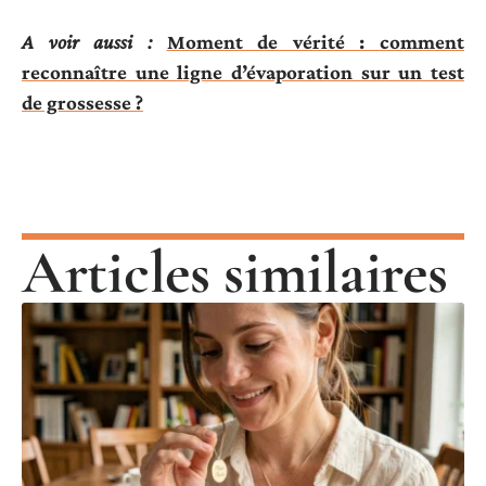
A voir aussi :
Moment de vérité : comment
reconnaître une ligne d’évaporation sur un test
de grossesse ?
Articles similaires