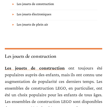
Les jouets de construction
Les jouets électroniques
Les jouets de plein air
Les jouets de construction
Les jouets de construction
ont toujours été
populaires auprès des enfants, mais ils ont connu une
augmentation de popularité ces derniers temps. Les
ensembles de construction LEGO, en particulier, ont
été un choix populaire pour les enfants de tous âges.
Les ensembles de construction LEGO sont disponibles