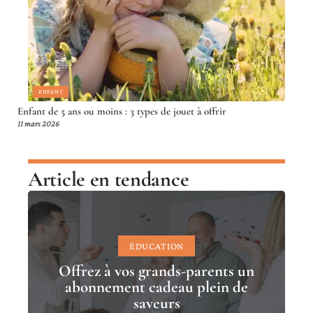
ENFANT
Enfant de 5 ans ou moins : 3 types de jouet à offrir
11 mars 2026
Article en tendance
ÉDUCATION
Offrez à vos grands-parents un
abonnement cadeau plein de
saveurs