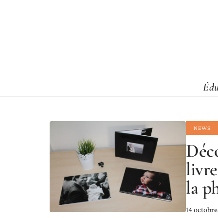
Édu
NEWS
Déco
livr
la p
14 octobr