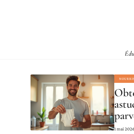
Édu
NOURRI
Obte
astu
parv
1 mai 202