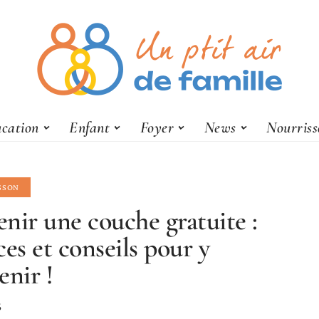
cation
Enfant
Foyer
News
Nourris
SSON
nir une couche gratuite :
ces et conseils pour y
enir !
6