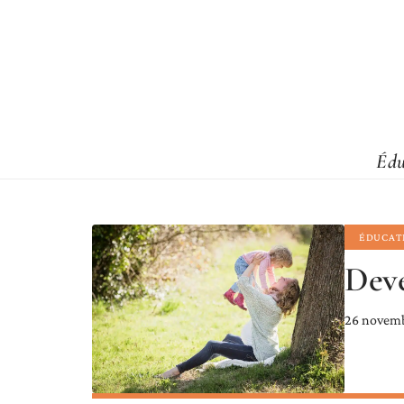
Édu
ÉDUCAT
Deve
26 novem