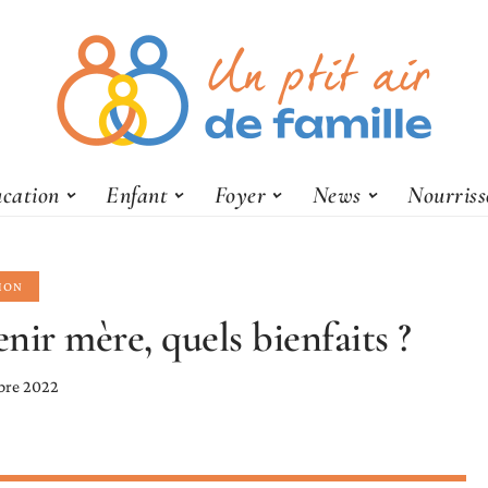
cation
Enfant
Foyer
News
Nourris
ION
nir mère, quels bienfaits ?
bre 2022